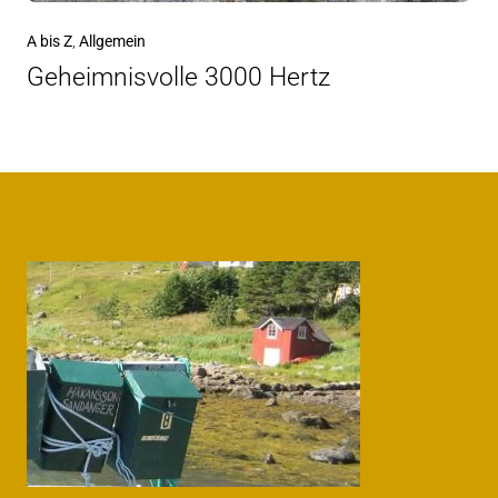
Nächster
A bis Z
Allgemein
Beitrag
Geheimnisvolle 3000 Hertz